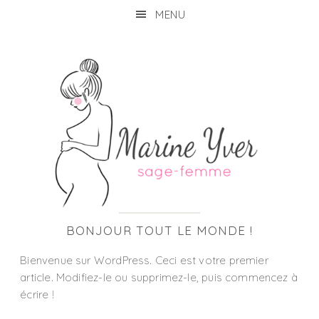
Skip
Skip
Skip
Skip
MENU
to
to
to
to
primary
main
primary
footer
navigation
content
sidebar
24 NOVEMBRE 2021
BONJOUR TOUT LE MONDE !
Bienvenue sur WordPress. Ceci est votre premier
article. Modifiez-le ou supprimez-le, puis commencez à
écrire !