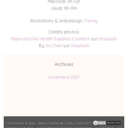
Mercredi: 9h-12h
Jeudi: 9h-19h
Illustrations & Webdesign :
Fenny
Crédits photos:
Reproductive Health Supplies Coalition
sur
Unsplash
By
Hu Chen
sur
Unsplash
Archives
novembre 2021
COPYRIGHT © 2026 ·
GRACE THEME
BY
LOVELY CONFETTI